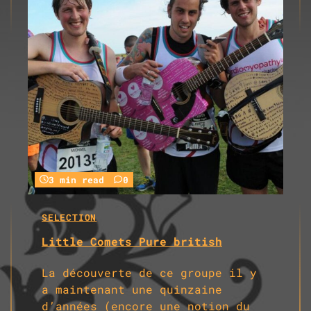
3 min read
0
SELECTION
Little Comets Pure british
La découverte de ce groupe il y
a maintenant une quinzaine
d’années (encore une notion du