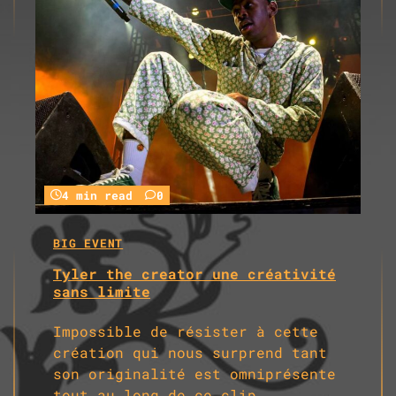
4 min read
0
BIG EVENT
Tyler the creator une créativité
sans limite
Impossible de résister à cette
création qui nous surprend tant
son originalité est omniprésente
tout au long de ce clip…