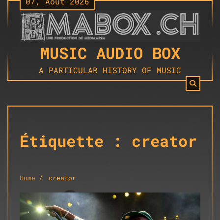
07, Août 2026
Skip
to
content
MUSIC AUDIO BOX
A PARTICULAR HISTORY OF MUSIC
Étiquette :
creator
Home
creator