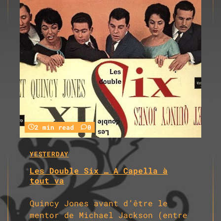
2 min read
0
YESTERDAY
Les Double Six … A Capella à
tout va
Quincy Jones avant d’être le
mentor de Michael Jackson (entre