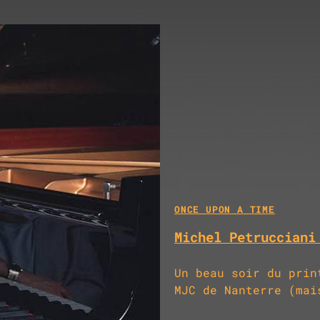
ONCE UPON A TIME
Michel Petrucciani
Un beau soir du prin
MJC de Nanterre (mai