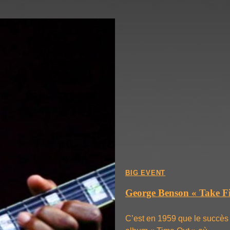
BIG EVENT
George Benson « Take Fi
C’est en 1959 que le succès