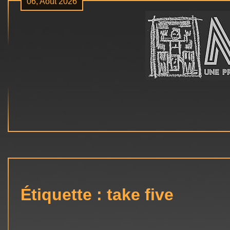
06, Août 2026
Skip
to
content
Étiquette :
take five