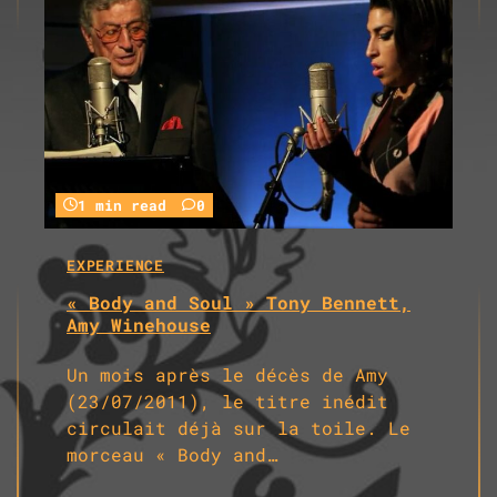
1 min read
0
EXPERIENCE
« Body and Soul » Tony Bennett,
Amy Winehouse
Un mois après le décès de Amy
(23/07/2011), le titre inédit
circulait déjà sur la toile. Le
morceau « Body and…