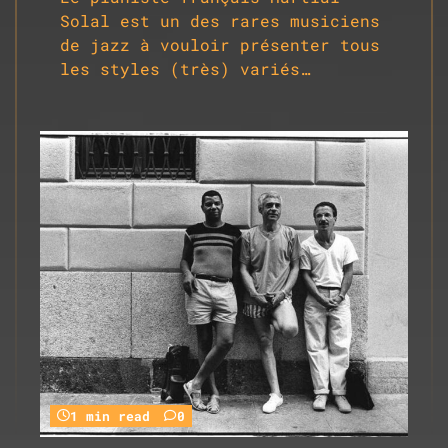
Solal est un des rares musiciens
de jazz à vouloir présenter tous
les styles (très) variés…
1 min read
0