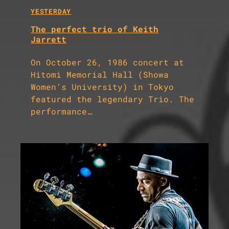
YESTERDAY
The perfect trio of Keith
Jarrett
On October 26, 1986 concert at
Hitomi Memorial Hall (Showa
Women’s University) in Tokyo
featured the legendary Trio. The
performance…