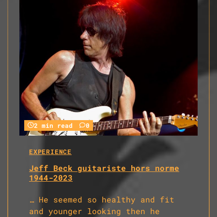
2 min read
0
EXPERIENCE
Jeff Beck guitariste hors norme
1944-2023
… He seemed so healthy and fit
and younger looking then he