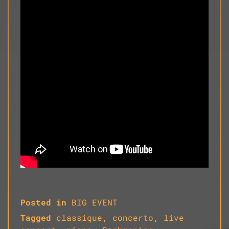
Posted in
BIG EVENT
Tagged
classique
,
concerto
,
live