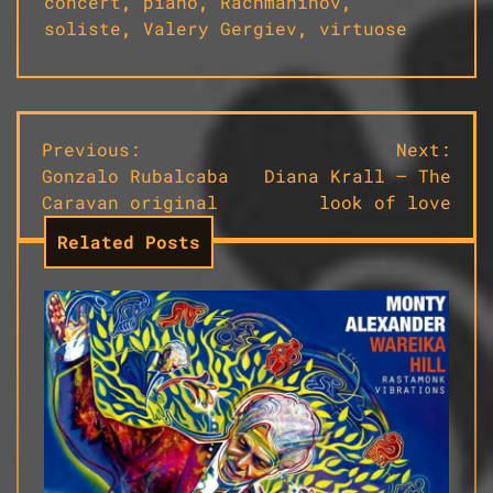
concert
,
piano
,
Rachmaninov
,
soliste
,
Valery Gergiev
,
virtuose
Navigation
Previous:
Next:
Gonzalo Rubalcaba
Diana Krall – The
de
Caravan original
look of love
l’article
Related Posts