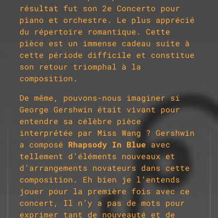
résultat fut son 2e Concerto pour
piano et orchestre. Le plus apprécié
du répertoire romantique. Cette
pièce est un immense cadeau suite à
cette période difficile et constitue
son retour triomphal à la
composition.
De même, pouvons-nous imaginer si
George Gershwin était vivant pour
entendre sa célèbre pièce
interprétée par Miss Wang ?
Gershwin
a composé
Rhapsody In Blue
avec
tellement d’éléments nouveaux et
d’arrangements novateurs dans cette
composition.
Eh bien j
e l’entends
jouer pour la première fois avec ce
concert,
Il n’y a pas de mots pour
exprimer tant de nouveauté et de