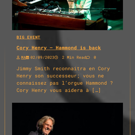
BIG EVENT
Cory Henry – Hammond is back
MA
02/09/2023
2 Min Read
0
Jimmy Smith reconnaitra en Cory
Henry son successeur; vous ne
connaissez pas l’orgue Hammond ?
Cory Henry vous aidera à […]