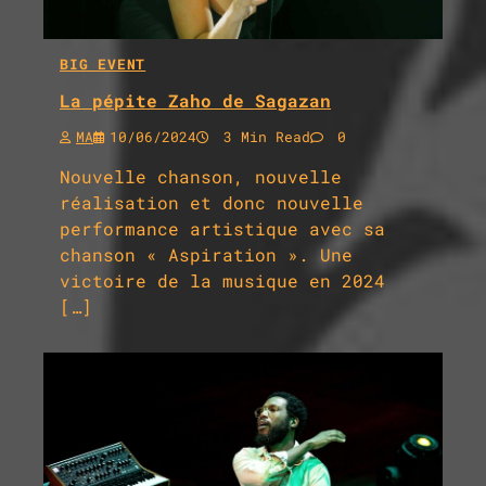
BIG EVENT
La pépite Zaho de Sagazan
MA
10/06/2024
3 Min Read
0
Nouvelle chanson, nouvelle
réalisation et donc nouvelle
performance artistique avec sa
chanson « Aspiration ». Une
victoire de la musique en 2024
[…]