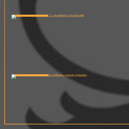
2 min read
0
2 min read
0