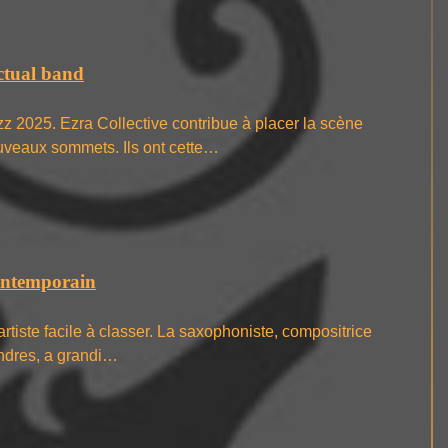
actual band
 2025. Ezra Collective contribue à placer la scène
ouveaux sommets. Ils ont cette…
ontemporain
tiste facile à classer. La saxophoniste, compositrice
ondres, a grandi…