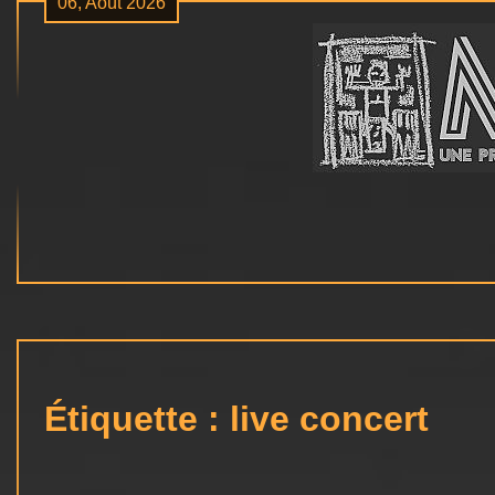
06, Août 2026
Skip
to
content
Étiquette :
live concert