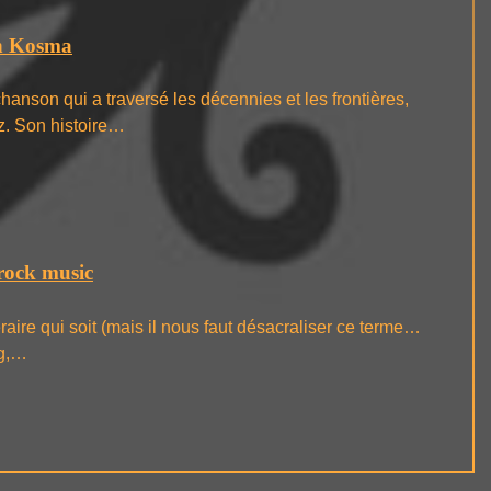
h Kosma
anson qui a traversé les décennies et les frontières,
z. Son histoire…
rock music
éraire qui soit (mais il nous faut désacraliser ce terme…
ng,…