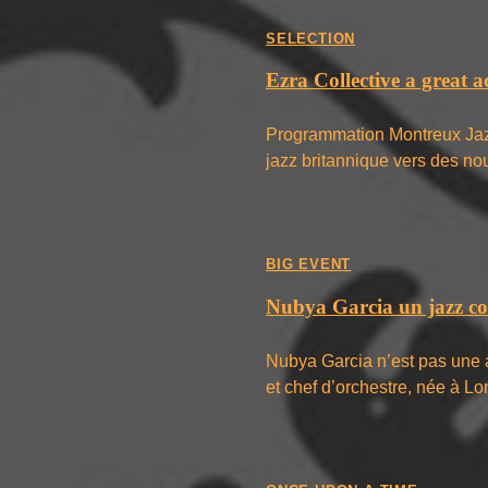
SELECTION
Ezra Collective a great 
Programmation Montreux Jazz
jazz britannique vers des n
BIG EVENT
Nubya Garcia un jazz c
Nubya Garcia n’est pas une ar
et chef d’orchestre, née à L