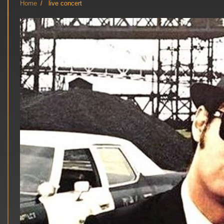
Home
live concert