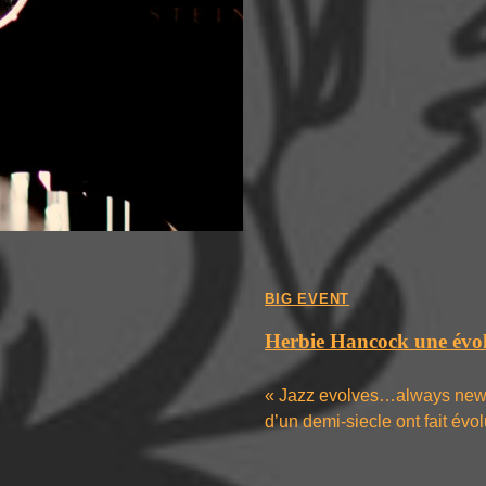
BIG EVENT
Herbie Hancock une évo
« Jazz evolves…always new »
d’un demi-siecle ont fait év