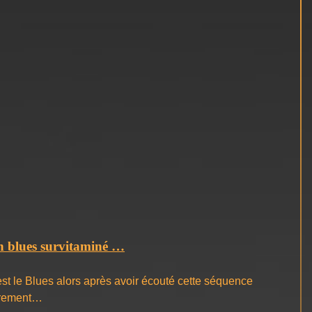
un blues survitaminé …
st le Blues alors après avoir écouté cette séquence
strement…