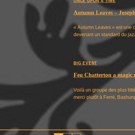
ONCE UPON A TIME
Autumn Leaves – Josep
« Autumn Leaves » est une ch
devenant un standard du jaz
BIG EVENT
Feu Chatterton a magic 
Voilà un groupe des plus litt
merci plutôt à Ferré, Bashu