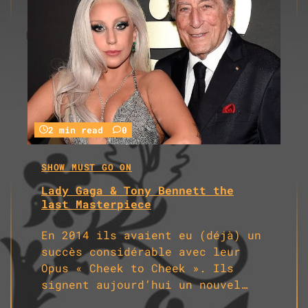
2 min read
0
SHOW MUST GO ON
Lady Gaga & Tony Bennett the
last Masterpiece
En 2014 ils avaient eu (déjà) un
succès considérable avec leur
Opus « Cheek to Cheek ». Ils
signent aujourd’hui un nouvel…