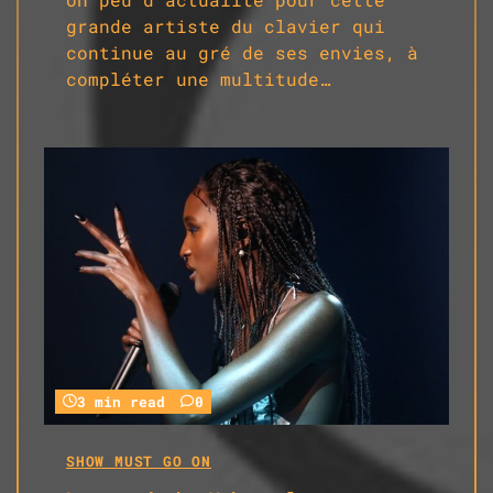
grande artiste du clavier qui
continue au gré de ses envies, à
compléter une multitude…
3 min read
0
SHOW MUST GO ON