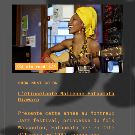
4 min read
0
SHOW MUST GO ON
L’étincelante Malienne Fatoumata
Diawara
Présente cette année au Montreux
Jazz festival, princesse du folk
Wassoulou, Fatoumata née en Côte
d’Ivoire en 1982, passe ses…