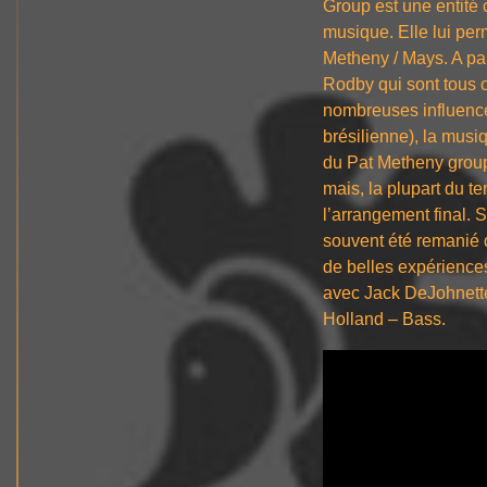
Group est une entité 
musique. Elle lui per
Metheny / Mays. A par
Rodby qui sont tous 
nombreuses influences
brésilienne), la musi
du Pat Metheny group
mais, la plupart du t
l’arrangement final. 
souvent été remanié 
de belles expérienc
avec Jack DeJohnette
Holland – Bass.