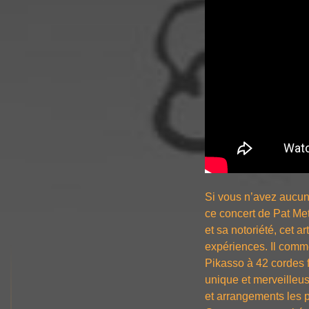
Si vous n’avez aucune
ce concert de Pat Me
et sa notoriété, cet 
expériences. Il comme
Pikasso à 42 cordes f
unique et merveilleus
et arrangements les 