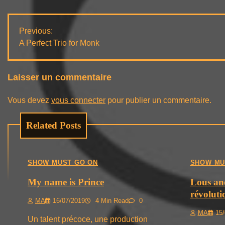
Navigation
Previous:
A Perfect Trio for Monk
de
l’article
Laisser un commentaire
Vous devez
vous connecter
pour publier un commentaire.
Related Posts
SHOW MUST GO ON
SHOW MU
My name is Prince
Lous an
révolut
MA
16/07/2019
4 Min Read
0
MA
15/
Un talent précoce, une production