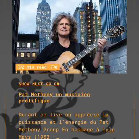
2 min read
0
SHOW MUST GO ON
Pat Metheny un musicien
prolifique
Durant ce live on apprécie la
puissance et l’énergie du Pat
Metheny Group En hommage à Lyle
Mays (1953 –…