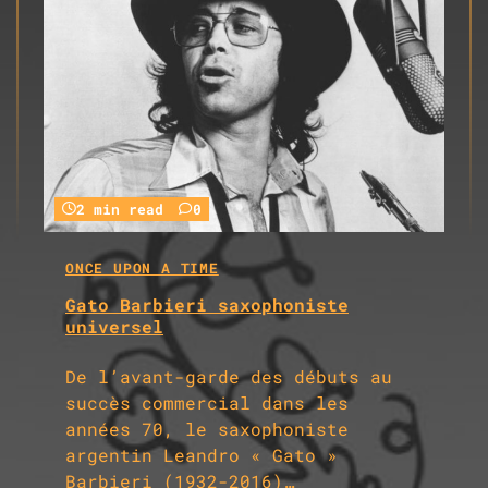
2 min read
0
ONCE UPON A TIME
Gato Barbieri saxophoniste
universel
De l’avant-garde des débuts au
succès commercial dans les
années 70, le saxophoniste
argentin Leandro « Gato »
Barbieri (1932-2016)…