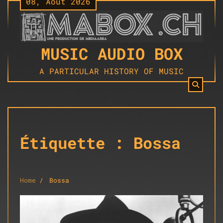
08, Août 2026
Skip
to
content
MUSIC AUDIO BOX
A PARTICULAR HISTORY OF MUSIC
Étiquette :
Bossa
Home
Bossa