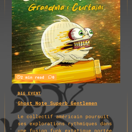
2 min read
0
BIG EVENT
Ghost Note Superb Gentlemen
Le collectif américain poursuit
ses explorations rythmiques dans
une fusion funk extatique portée