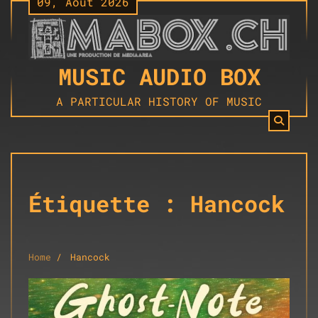
09, Août 2026
Skip
to
content
MUSIC AUDIO BOX
A PARTICULAR HISTORY OF MUSIC
Étiquette :
Hancock
Home
Hancock