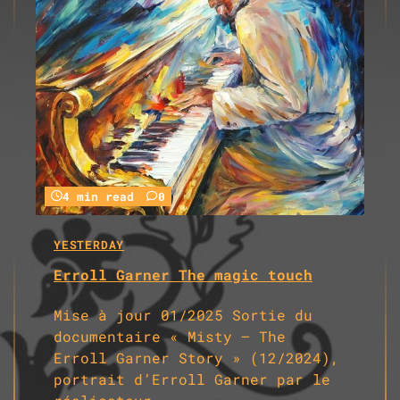
4 min read
0
YESTERDAY
Erroll Garner The magic touch
Mise à jour 01/2025 Sortie du
documentaire « Misty – The
Erroll Garner Story » (12/2024),
portrait d’Erroll Garner par le