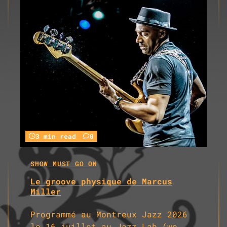
3 min read
0
SHOW MUST GO ON
Le groove physique de Marcus
Miller
Programmé au Montreux Jazz 2026
le 16 juillet au Jazz Lab (we