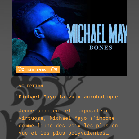
2 min read
0
SELECTION
Michael Mayo la voix acrobatique
Jeune chanteur et compositeur
virtuose, Michael Mayo s’impose
comme l’une des voix les plus en
vue et les plus polyvalentes…