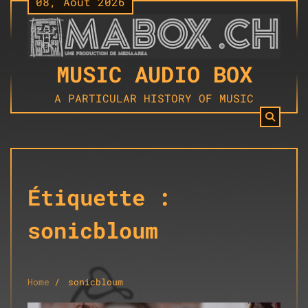
08, Août 2026
Skip
to
content
MUSIC AUDIO BOX
A PARTICULAR HISTORY OF MUSIC
Étiquette :
sonicbloum
Home
sonicbloum