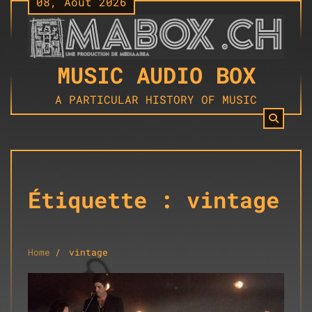
08, Août 2026
Skip
to
content
MUSIC AUDIO BOX
A PARTICULAR HISTORY OF MUSIC
Étiquette :
vintage
Home
vintage