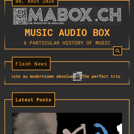
08, Août 2026
Skip
to
content
MUSIC AUDIO BOX
A PARTICULAR HISTORY OF MUSIC
Flash News
iste au modernisme absolue
The perfect trio of Keith 
Latest Posts