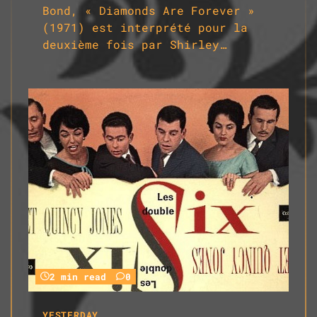
Bond, « Diamonds Are Forever »
(1971) est interprété pour la
deuxième fois par Shirley…
2 min read
0
YESTERDAY