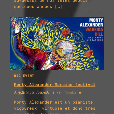
au-dessus de nos têtes depuis
quelques années […]
BIG EVENT
Monty Alexander Marciac festival
MA
01/01/2026
1 Min Read
0
Monty Alexander est un pianiste
vigoureux, virtuose et donc très