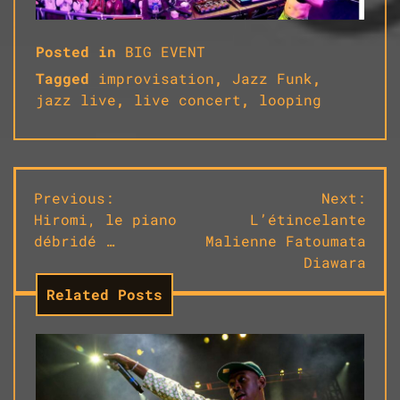
Posted in
BIG EVENT
Tagged
improvisation
,
Jazz Funk
,
jazz live
,
live concert
,
looping
Navigation
Previous:
Next:
Hiromi, le piano
L’étincelante
de
débridé …
Malienne Fatoumata
l’article
Diawara
Related Posts