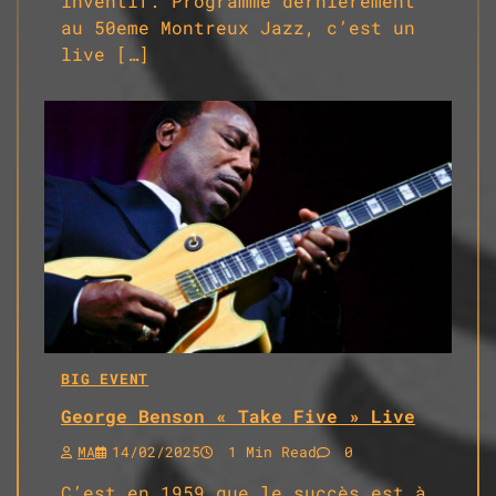
inventif. Programmé dernièrement
au 50eme Montreux Jazz, c’est un
live […]
BIG EVENT
George Benson « Take Five » Live
MA
14/02/2025
1 Min Read
0
C’est en 1959 que le succès est à