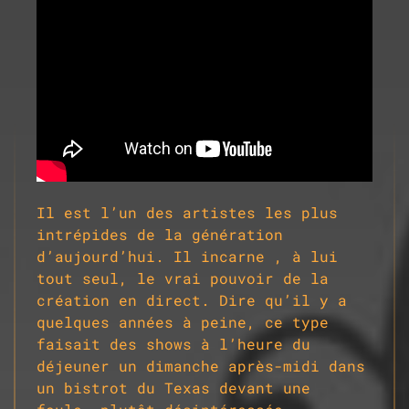
Il est l’un des artistes les plus
intrépides de la génération
d’aujourd’hui.
Il incarne , à lui
tout seul, le vrai pouvoir de la
création en direct.
Dire qu’il y a
quelques années à peine, ce type
faisait des shows à l’heure du
déjeuner un dimanche après-midi dans
un bistrot du Texas devant une