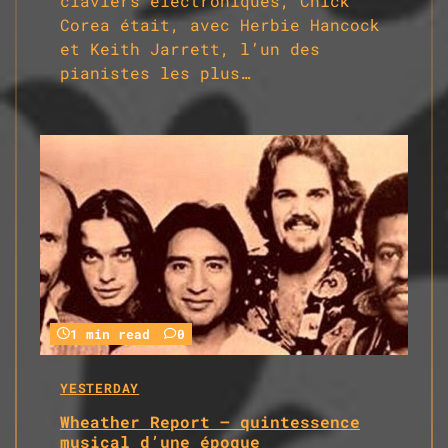
claviers électroniques, Chick
Corea était, avec Herbie Hancock
et Keith Jarrett, l’un des
pianistes les plus…
1 min read
0
YESTERDAY
Wheather Report – quintessence
musical d’une époque