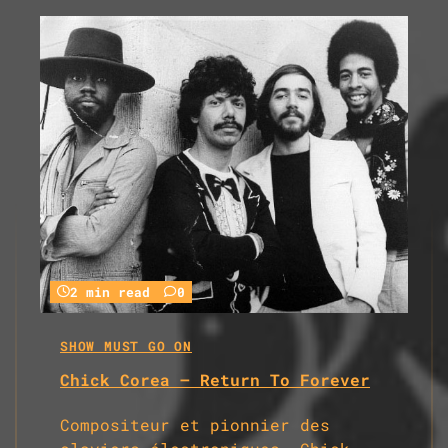
2 min read
0
SHOW MUST GO ON
Chick Corea – Return To Forever
Compositeur et pionnier des