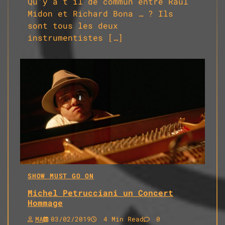
Qu’y a t il de commun entre Raul
Midon et Richard Bona … ? Ils
sont tous les deux
instrumentistes […]
SHOW MUST GO ON
Michel Petrucciani un Concert
Hommage
MA
03/02/2019
4 Min Read
0