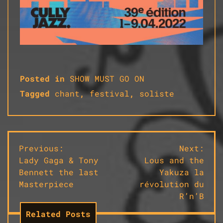
Posted in
SHOW MUST GO ON
Tagged
chant
,
festival
,
soliste
Navigation
Previous:
Next:
Lady Gaga & Tony
Lous and the
de
Bennett the last
Yakuza la
l’article
Masterpiece
révolution du
R’n’B
Related Posts